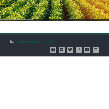
Fale Conosco
Buscar
cursos
Enviar
senar@senarminas.org.br