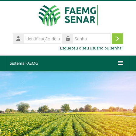
Ir para o conteúdo principal
Identificação
de
Acessar
Senha
usuário
Esqueceu o seu usuário ou senha?
E-
mail
Sistema FAEMG
Credenciamento
Depoimentos
Biblioteca
Suporte Online